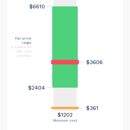
$6610
Fair price
range
is based on
365 cost
profiles
$3606
$2404
$361
$1202
Minimum cost