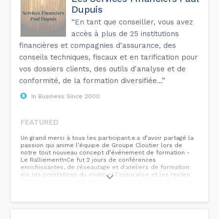
Dupuis
“En tant que conseiller, vous avez
accès à plus de 25 institutions
financières et compagnies d'assurance, des
conseils techniques, fiscaux et en tarification pour
vos dossiers clients, des outils d'analyse et de
conformité, de la formation diversifiée...”
In Business Since 2000
FEATURED
Un grand merci à tous les participant.e.s d’avoir partagé la
passion qui anime l’équipe de Groupe Cloutier lors de
notre tout nouveau concept d’événement de formation -
Le Ralliement!nCe fut 2 jours de conférences
enrichissantes, de réseautage et d'ateliers de formation
sur les prestations du vivant et l’assurance et les rentes
collectives.n nMerci à nos partenaires : nAssomption Vie l
Assumption Life nBeneva nBMO Insurance nCanada Vie
nDesjardins nEmpire Vie nHumanianiA Groupe financier
(Industrielle Alliance)nivari Canada nManuvie nForesters
Financial nRBC AssurancesnSCORnSun Life Québec nUV
Assurance / UV Insurance...